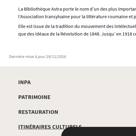
La Bibliothèque Astra porte le nom d’un des plus important
l’Association transylvaine pour la littérature roumaine et
Elle est issue de la tradition du mouvement des intélectue
que des idéaux de la Révolution de 1848. Jusqu’ en 1918 c
Dernière mise à jour
29/11/2016
INPA
MENU
PATRIMOINE
DE
RESTAURATION
NAVIGATION
ITINÉRAIRES CULTURELS