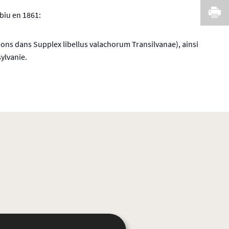
I
biu en 1861:
tions dans Supplex libellus valachorum Transilvanae), ainsi
ylvanie.