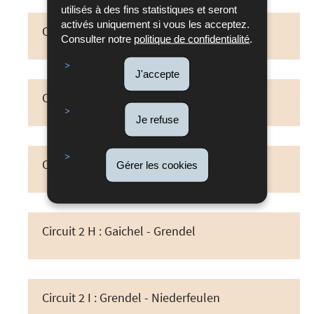
utilisés à des fins statistiques et seront
activés uniquement si vous les acceptez.
Circuit 2 E : Welschbillig - Berdorf
Consulter notre
politique de confidentialité
.
J'accepte
Circuit 2 F : Berdorf - Mersch
Je refuse
Circuit 2 G : Mersch - Gaichel
Gérer les cookies
Circuit 2 H : Gaichel - Grendel
Circuit 2 I : Grendel - Niederfeulen