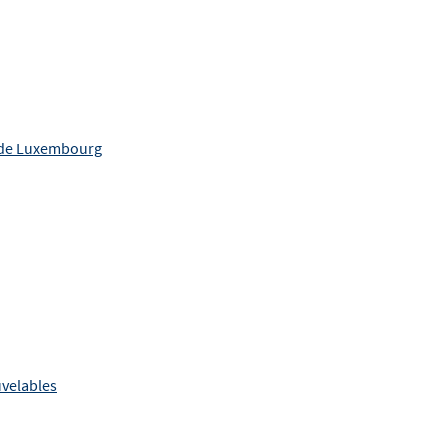
é de Luxembourg
uvelables