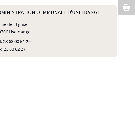
I
DMINISTRATION COMMUNALE D'USELDANGE
 rue de l'Eglise
8706 Useldange
l. 23 63 00 51 29
x. 23 63 82 27