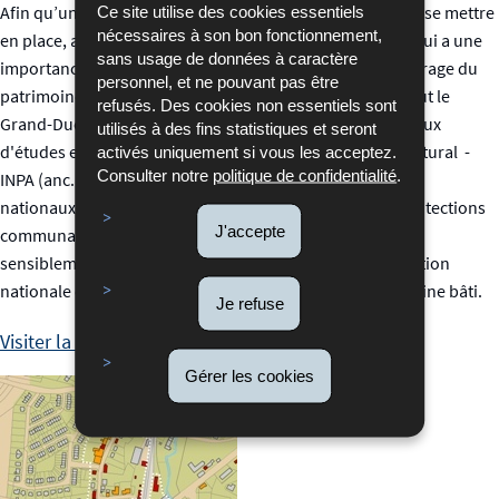
Afin qu’une protection cohérente et conséquente puisse se mettre
Ce site utilise des cookies essentiels
nécessaires à son bon fonctionnement,
en place, au profit de tout le patrimoine bâti, dont celui qui a une
sans usage de données à caractère
importance surtout au niveau communal et local, le repérage du
personnel, et ne pouvant pas être
patrimoine bâti digne de protection a été réalisé pour tout le
refusés. Des cookies non essentiels sont
Grand-Duché, ensemble avec les communes, leurs bureaux
utilisés à des fins statistiques et seront
d'études et l'Institut national pour le patrimoine architectural -
activés uniquement si vous les acceptez.
Consulter notre
politique de confidentialité
.
INPA (anc. Service des sites et monuments
nationaux). Parallèlement à cette vaste analyse et aux protections
J'accepte
communales qui en suivent, l'Etat, via l'INPA, a pu élargir
sensiblement la liste des objets bénéficiant d'une protection
nationale et entamer l'inventaire scientifique du patrimoine bâti.
Je refuse
Visiter la page: Patrimoine à protéger
Gérer les cookies