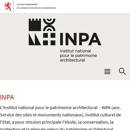
Aller
Aller
à
au
la
contenu
navigation
Menu
R
princip
INPA
L'Institut national pour le patrimoine architectural - INPA (anc.
Service des sites et monuments nationaux), institut culturel de
l'Etat, a pour mission principale l'étude, la conservation, la
protection et la mise en valeur du patrimoine architectural