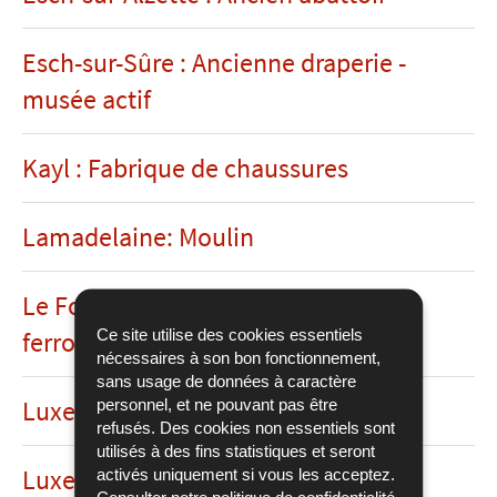
Esch-sur-Sûre : Ancienne draperie -
musée actif
Kayl : Fabrique de chaussures
Lamadelaine: Moulin
Le Fond de Gras : Parc industriel et
Ce site utilise des cookies essentiels
ferroviaire
nécessaires à son bon fonctionnement,
sans usage de données à caractère
personnel, et ne pouvant pas être
Luxembourg : Gare
refusés. Des cookies non essentiels sont
utilisés à des fins statistiques et seront
Luxembourg : les rotondes CFL
activés uniquement si vous les acceptez.
Consulter notre
politique de confidentialité
.