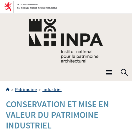
Aller
Aller
à
au
la
contenu
navigation
Menu
R
princip
Accueil
>
>
Patrimoine
Industriel
CONSERVATION ET MISE EN
VALEUR DU PATRIMOINE
INDUSTRIEL