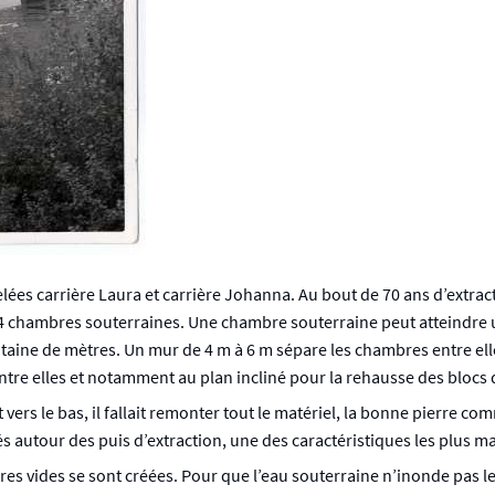
es carrière Laura et carrière Johanna. Au bout de 70 ans d’extracti
 24 chambres souterraines. Une chambre souterraine peut atteindr
aine de mètres. Un mur de 4 m à 6 m sépare les chambres entre elles
entre elles et notamment au plan incliné pour la rehausse des blocs 
 vers le bas, il fallait remonter tout le matériel, la bonne pierre 
sés autour des puis d’extraction, une des caractéristiques les plus 
bres vides se sont créées. Pour que l’eau souterraine n’inonde pas