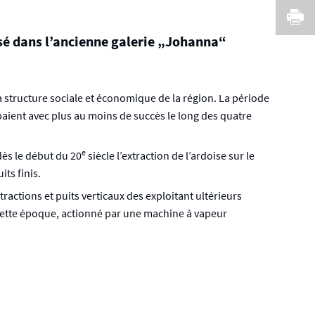
I
sé dans l’ancienne galerie „Johanna“
 la structure sociale et économique de la région. La période
ppaient avec plus au moins de succès le long des quatre
e
dès le début du 20
siècle l’extraction de l’ardoise sur le
ts finis.
ractions et puits verticaux des exploitant ultérieurs
cette époque, actionné par une machine à vapeur