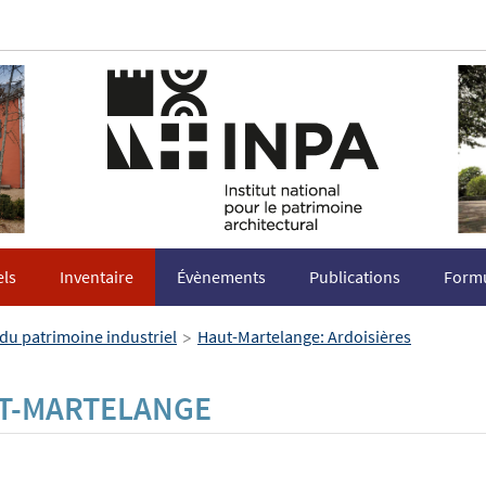
els
Inventaire
Évènements
Publications
Formu
>
 du patrimoine industriel
Haut-Martelange: Ardoisières
UT-MARTELANGE