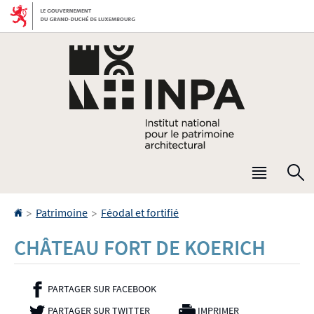
Aller
Aller
à
au
la
contenu
navigation
Menu
R
princip
Accueil
>
>
Patrimoine
Féodal et fortifié
CHÂTEAU FORT DE KOERICH
PARTAGER SUR FACEBOOK
- NOUVELLE FENÊTRE
PARTAGER SUR TWITTER
- NOUVELLE FENÊTRE
IMPRIMER