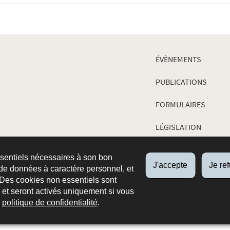
ÉVÈNEMENTS
PUBLICATIONS
FORMULAIRES
LÉGISLATION
JURISPRUDENCE
ssentiels nécessaires à son bon
J'accepte
Je re
de données à caractère personnel, et
 Des cookies non essentiels sont
es et seront activés uniquement si vous
e
politique de confidentialité
.
ropos du site
Aspects légaux