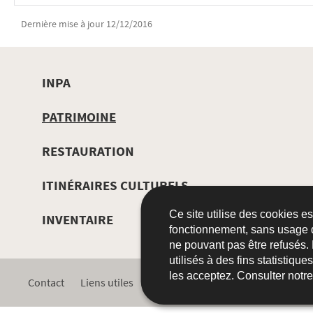
Dernière mise à jour
12/12/2016
INPA
MENU
PATRIMOINE
DE
RESTAURATION
NAVIGATION
ITINÉRAIRES CULTURELS
Ce site utilise des cookies e
INVENTAIRE
fonctionnement, sans usage 
ne pouvant pas être refusés.
utilisés à des fins statistiqu
les acceptez. Consulter notr
Contact
Liens utiles
Plan du site
Accessibilité
A p