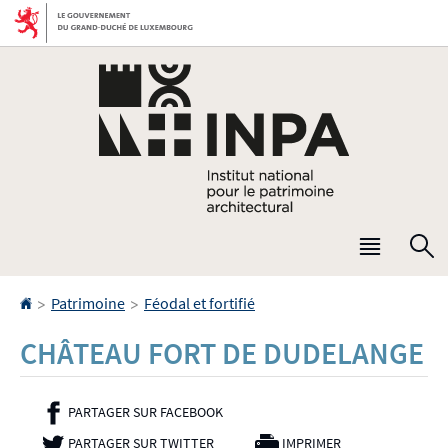
Aller
Aller
à
au
la
contenu
navigation
Menu
R
princip
Accueil
>
>
Patrimoine
Féodal et fortifié
CHÂTEAU FORT DE DUDELANGE
PARTAGER SUR FACEBOOK
- NOUVELLE FENÊTRE
PARTAGER SUR TWITTER
- NOUVELLE FENÊTRE
IMPRIMER