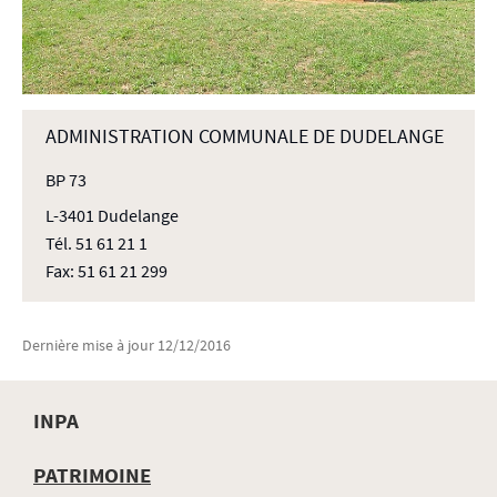
ADMINISTRATION COMMUNALE DE DUDELANGE
BP 73
L-3401 Dudelange
Tél. 51 61 21 1
Fax: 51 61 21 299
Dernière mise à jour
12/12/2016
INPA
MENU
PATRIMOINE