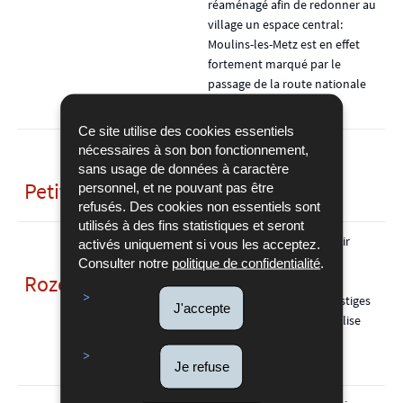
réaménagé afin de redonner au
village un espace central:
Moulins-les-Metz est en effet
fortement marqué par le
passage de la route nationale
vers Paris.
Ce site utilise des cookies essentiels
nécessaires à son bon fonctionnement,
sans usage de données à caractère
Petit Chatel
personnel, et ne pouvant pas être
refusés. Des cookies non essentiels sont
utilisés à des fins statistiques et seront
Ce beau village à parcourir
activés uniquement si vous les acceptez.
conserve de nombreuses
Consulter notre
politique de confidentialité
.
Rozérieulles
maisons anciennes bien
entretenues, avec des vestiges
J'accepte
des XVe et XVIe s. Belle église
avec parties romanes et
gothiques.
Je refuse