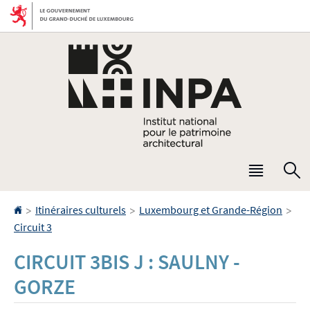
Aller
Aller
à
au
la
contenu
navigation
Menu
R
princip
Accueil
>
>
>
Itinéraires culturels
Luxembourg et Grande-Région
Circuit 3
CIRCUIT 3BIS J : SAULNY -
GORZE