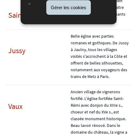
Beau village résidentiel, bien
Gérer les cookies
entretenu. Maisons de maître
Sainte-Ruffine
du XVIIIe s. avec de charmants
jardins. Pressoir restauré.
Belle église avec parties
romanes et gothiques. De Jussy
Jussy
à Jaulny, tous les villages
visités s'accrochent à la Côte et
offrent de belles silhouettes,
notamment aux voyageurs des
trains de Metz à Paris.
Ancien village de vignerons
fortifié. L'église fortifiée Saint-
Vaux
Rémi avec donjon du XIIIe s.,
choeur et nef du XVe s., est
classée monument historique.
Beau lavoir rénové. Dans le
domaine du château, la vigne a