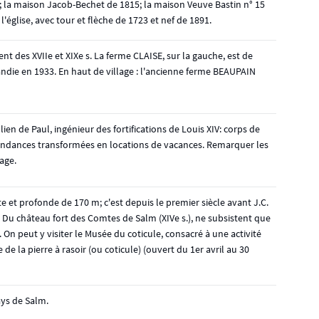
la maison Jacob-Bechet de 1815; la maison Veuve Bastin n° 15
l'église, avec tour et flèche de 1723 et nef de 1891.
nt des XVIIe et XIXe s. La ferme CLAISE, sur la gauche, est de
randie en 1933. En haut de village : l'ancienne ferme BEAUPAIN
lien de Paul, ingénieur des fortifications de Louis XIV: corps de
pendances transformées en locations de vacances. Remarquer les
lage.
ite et profonde de 170 m; c'est depuis le premier siècle avant J.C.
e. Du château fort des Comtes de Salm (XIVe s.), ne subsistent que
On peut y visiter le Musée du coticule, consacré à une activité
e de la pierre à rasoir (ou coticule) (ouvert du 1er avril au 30
ays de Salm.