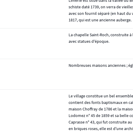
Limerlé est situé dans la vallée du Br
schiste daté 1739, on verra de vieil
avec son fournil séparé (en haut du 
1817, qui est une ancienne auberge.
La chapelle Saint-Roch, construite à l
avec statues d'époque.
Nombreuses maisons anciennes ; égli
Le village constitue un bel ensemble a
contient des fonts baptismaux en cal
maison Choffray de 1786 et la maison 
Lodomez n° 45 de 1859 et sa belle 
Caprasse n° 43, qui fut construite au
en briques roses, elle est d'une arch