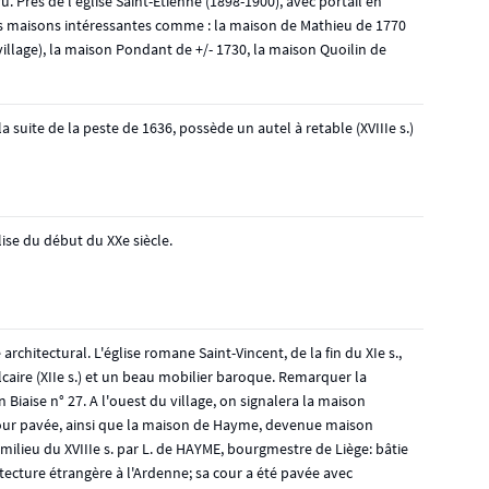
u. Près de l'église Saint-Etienne (1898-1900), avec portail en
les maisons intéressantes comme : la maison de Mathieu de 1770
village), la maison Pondant de +/- 1730, la maison Quoilin de
a suite de la peste de 1636, possède un autel à retable (XVIIIe s.)
se du début du XXe siècle.
rchitectural. L'église romane Saint-Vincent, de la fin du XIe s.,
caire (XIIe s.) et un beau mobilier baroque. Remarquer la
Biaise n° 27. A l'ouest du village, on signalera la maison
cour pavée, ainsi que la maison de Hayme, devenue maison
 milieu du XVIIIe s. par L. de HAYME, bourgmestre de Liège: bâtie
itecture étrangère à l'Ardenne; sa cour a été pavée avec