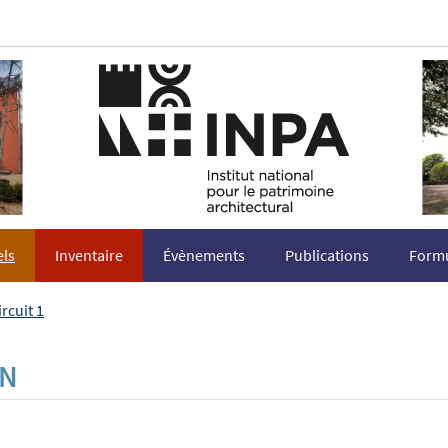
els
Inventaire
Évènements
Publications
Formu
ircuit 1
EN