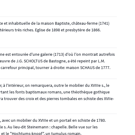
 et inhabituelle de la maison Baptiste, château-ferme (1741)
rieurs très riches. Eglise de 1898 et presbytère de 1866.
enne est entourée d'une galerie (1713) d'où l'on montrait autrefois
, oeuvre de J.G. SCHOLTUS de Bastogne, a été repeint par L.M.
carrefour principal, tourner à droite: maison SCHAUS de 1777.
 à l'intérieur, on remarquera, outre le mobilier du XVIIIe s., le
rtant les fonts baptismaux romans, une théothèque gothique
ra trouver des croix et des pierres tombales en schiste des XVIIe-
, avec un mobilier du XVIIIe et un portail en schiste de 1780.
e s. Au lieu-dit Steinemann : chapelle. Belle vue sur les
 et le "Hochtums-knopf", un tumulus romain.