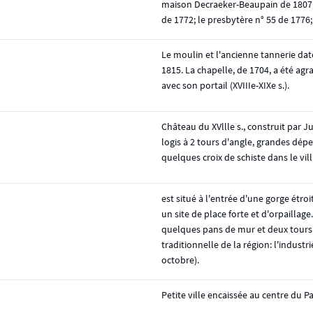
maison Decraeker-Beaupain de 1807; 
de 1772; le presbytère n° 55 de 1776; 
Le moulin et l'ancienne tannerie date
1815. La chapelle, de 1704, a été ag
avec son portail (XVIIIe-XIXe s.).
Château du XVllle s., construit par Ju
logis à 2 tours d'angle, grandes dé
quelques croix de schiste dans le vil
est situé à l'entrée d'une gorge étro
un site de place forte et d'orpaillag
quelques pans de mur et deux tours. 
traditionnelle de la région: l'industri
octobre).
Petite ville encaissée au centre du P