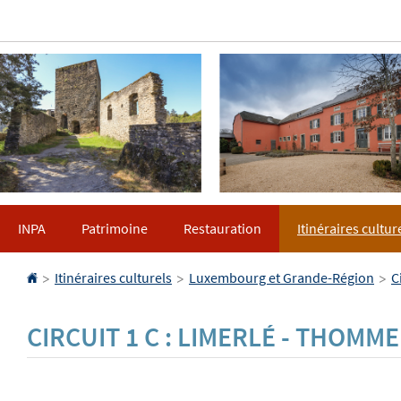
Aller
Aller
à
au
la
contenu
navigation
INPA
Patrimoine
Restauration
Itinéraires cultur
Accueil
>
>
>
Itinéraires culturels
Luxembourg et Grande-Région
C
CIRCUIT 1 C : LIMERLÉ - THOMM