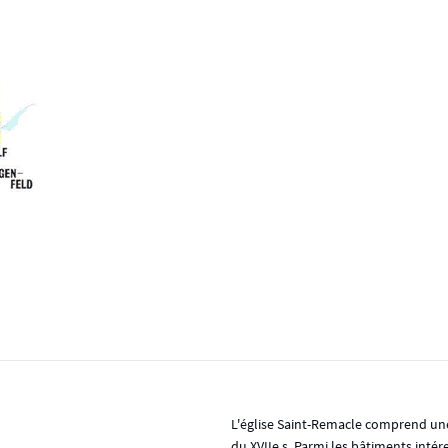
L'église Saint-Remacle comprend une 
du XVIIe s. Parmi les bâtiments intér