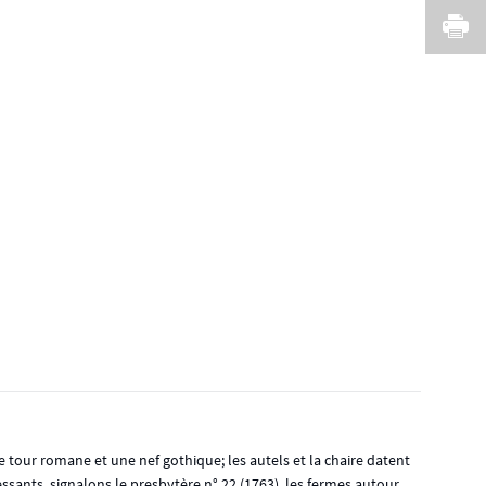
I
tour romane et une nef gothique; les autels et la chaire datent
essants, signalons le presbytère n° 22 (1763), les fermes autour