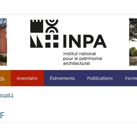
els
Inventaire
Évènements
Publications
Formu
ircuit 1
LF