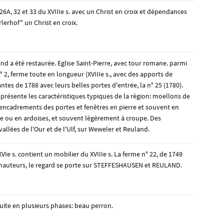
6A, 32 et 33 du XVIIIe s. avec un Christ en croix et dépendances
lerhof" un Christ en croix.
nd a été restaurée. Eglise Saint-Pierre, avec tour romane. parmi
° 2, ferme toute en longueur (XVIIIe s., avec des apports de
vantes de 1788 avec leurs belles portes d'entrée, la n° 25 (1780).
 présente les caractéristiques typiques de la région: moellons de
x, encadrements des portes et fenêtres en pierre et souvent en
e ou en ardoises, et souvent légèrement à croupe. Des
vallées de l'Our et de l'Ulf, sur Weweler et Reuland.
VIe s. contient un mobilier du XVIIIe s. La ferme n° 22, de 1749
hauteurs, le regard se porte sur STEFFESHAUSEN et REULAND.
truite en plusieurs phases: beau perron.