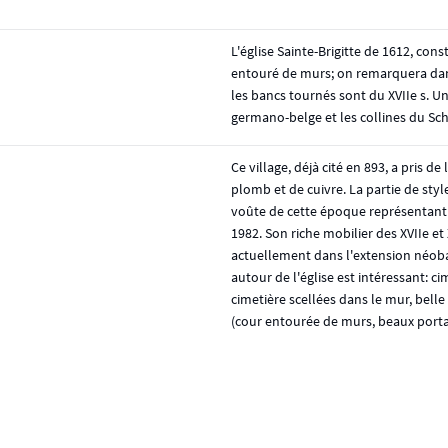
L'église Sainte-Brigitte de 1612, con
entouré de murs; on remarquera dans 
les bancs tournés sont du XVIIe s. U
germano-belge et les collines du Sch
Ce village, déjà cité en 893, a pris d
plomb et de cuivre. La partie de styl
voûte de cette époque représentant 
1982. Son riche mobilier des XVIIe et
actuellement dans l'extension néoba
autour de l'église est intéressant: c
cimetière scellées dans le mur, belle
(cour entourée de murs, beaux portai