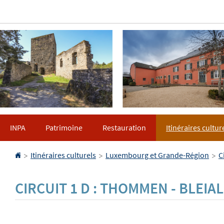
Aller
Aller
à
au
la
contenu
navigation
INPA
Patrimoine
Restauration
Itinéraires cultur
Accueil
>
>
>
Itinéraires culturels
Luxembourg et Grande-Région
C
CIRCUIT 1 D : THOMMEN - BLEIA