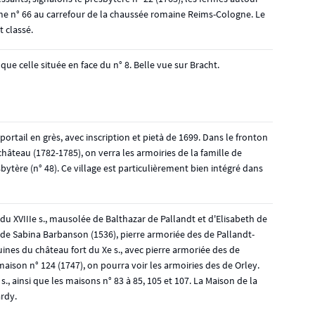
 ferme n° 66 au carrefour de la chaussée romaine Reims-Cologne. Le
 classé.
que celle située en face du n° 8. Belle vue sur Bracht.
rtail en grès, avec inscription et pietà de 1699. Dans le fronton
 château (1782-1785), on verra les armoiries de la famille de
ytère (n° 48). Ce village est particulièrement bien intégré dans
r du XVIIIe s., mausolée de Balthazar de Pallandt et d'Elisabeth de
 de Sabina Barbanson (1536), pierre armoriée des de Pallandt-
Ruines du château fort du Xe s., avec pierre armoriée des de
aison n° 124 (1747), on pourra voir les armoiries des de Orley.
., ainsi que les maisons n° 83 à 85, 105 et 107. La Maison de la
rdy.