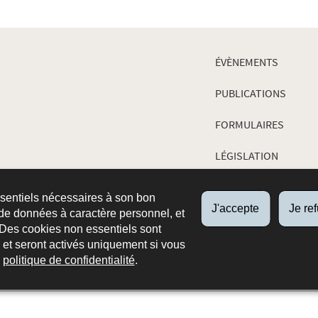
ÉVÈNEMENTS
PUBLICATIONS
FORMULAIRES
LÉGISLATION
JURISPRUDENCE
ssentiels nécessaires à son bon
J'accepte
Je re
de données à caractère personnel, et
 Des cookies non essentiels sont
es et seront activés uniquement si vous
e
politique de confidentialité
.
ropos du site
Aspects légaux