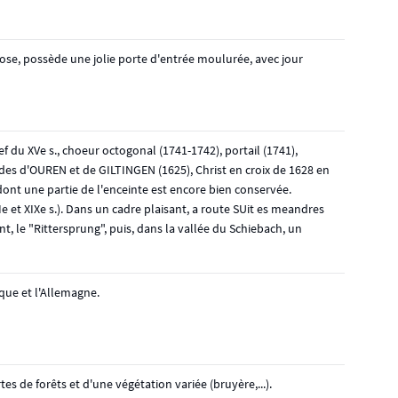
rose, possède une jolie porte d'entrée moulurée, avec jour
 nef du XVe s., choeur octogonal (1741-1742), portail (1741),
des d'OUREN et de GILTINGEN (1625), Christ en croix de 1628 en
dont une partie de l'enceinte est encore bien conservée.
Ie et XIXe s.). Dans un cadre plaisant, a route SUit es meandres
nt, le "Rittersprung", puis, dans la vallée du Schiebach, un
ique et l'Allemagne.
es de forêts et d'une végétation variée (bruyère,...).