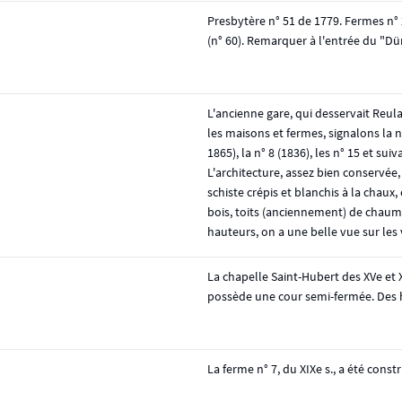
Presbytère n° 51 de 1779. Fermes n° 2
(n° 60). Remarquer à l'entrée du "Dür
L'ancienne gare, qui desservait Reula
les maisons et fermes, signalons la n
1865), la n° 8 (1836), les n° 15 et sui
L'architecture, assez bien conservée,
schiste crépis et blanchis à la chau
bois, toits (anciennement) de chaum
hauteurs, on a une belle vue sur les 
La chapelle Saint-Hubert des XVe et X
possède une cour semi-fermée. Des 
La ferme n° 7, du XIXe s., a été cons