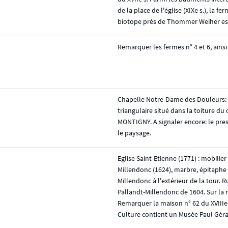
de la place de l'église (XIXe s.), la
biotope près de Thommer Weiher est
Remarquer les fermes n° 4 et 6, ainsi 
Chapelle Notre-Dame des Douleurs: po
triangulaire situé dans la toiture du
MONTIGNY. A signaler encore: le presb
le paysage.
Eglise Saint-Etienne (1771) : mobilie
Millendonc (1624), marbre, épitaphe
Millendonc à l'extérieur de la tour. 
Pallandt-Millendonc de 1604. Sur la m
Remarquer la maison n° 62 du XVIIIe s
Culture contient un Musée Paul Géra