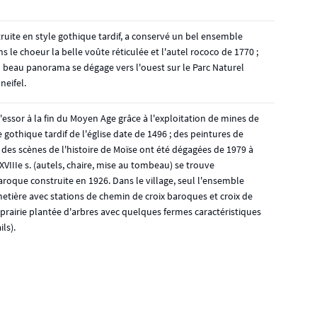
struite en style gothique tardif, a conservé un bel ensemble
le choeur la belle voûte réticulée et l'autel rococo de 1770 ;
n beau panorama se dégage vers l'ouest sur le Parc Naturel
neifel.
e l'essor à la fin du Moyen Age grâce à l'exploitation de mines de
e gothique tardif de l'église date de 1496 ; des peintures de
des scènes de l'histoire de Moïse ont été dégagées de 1979 à
 XVIIIe s. (autels, chaire, mise au tombeau) se trouve
roque construite en 1926. Dans le village, seul l'ensemble
imetière avec stations de chemin de croix baroques et croix de
 prairie plantée d'arbres avec quelques fermes caractéristiques
ls).