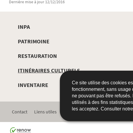
Dernière mise à jour
12/12/2016
INPA
MENU
PATRIMOINE
DE
RESTAURATION
NAVIGATION
ITINÉRAIRES CULTURELS
Ce site utilise des cookies e
INVENTAIRE
fonctionnement, sans usage 
ne pouvant pas être refusés.
utilisés à des fins statistiqu
les acceptez. Consulter notr
Contact
Liens utiles
Plan du site
Accessibilité
A p