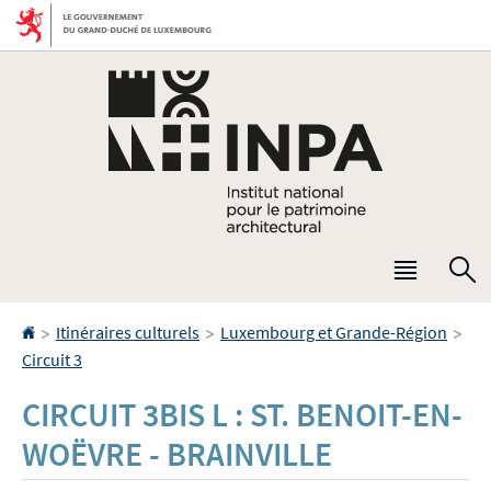
Aller
Aller
à
au
la
contenu
navigation
Menu
R
princip
Accueil
>
>
>
Itinéraires culturels
Luxembourg et Grande-Région
Circuit 3
CIRCUIT 3BIS L : ST. BENOIT-EN-
WOËVRE - BRAINVILLE