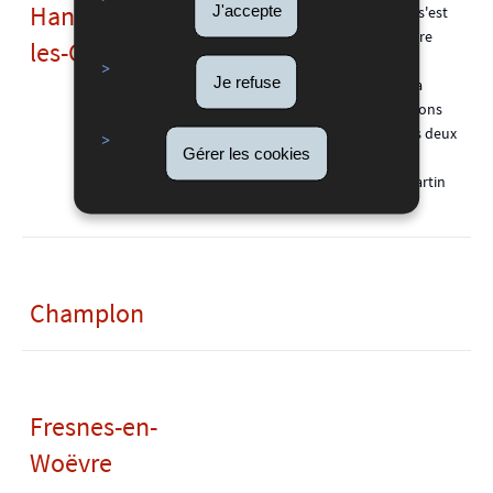
Hannonville-sous-
J'accepte
longueur exceptionnelle s'est
structuré de part et d'autre
les-Côtes
d'un ancien ruisseau
Je refuse
descendant de la Côte. La
Maison des Arts et Traditions
Rurales est installée dans deux
Gérer les cookies
anciennes maisons de
vignerons. Eglise Saint-Martin
de 1831.
Champlon
Fresnes-en-
Woëvre