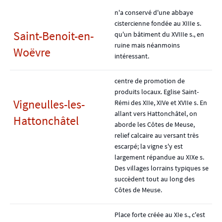
n'a conservé d'une abbaye
cistercienne fondée au XIIIe s.
Saint-Benoit-en-
qu'un bâtiment du XVIIIe s., en
ruine mais néanmoins
Woëvre
intéressant.
centre de promotion de
produits locaux. Eglise Saint-
Vigneulles-les-
Rémi des XIIe, XIVe et XVIIe s. En
allant vers Hattonchâtel, on
Hattonchâtel
aborde les Côtes de Meuse,
relief calcaire au versant très
escarpé; la vigne s'y est
largement répandue au XIXe s.
Des villages lorrains typiques se
succèdent tout au long des
Côtes de Meuse.
Place forte créée au XIe s., c'est