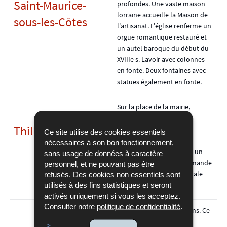
Saint-Maurice-
profondes. Une vaste maison
lorraine accueille la Maison de
sous-les-Côtes
l'artisanat. L'église renferme un
orgue romantique restauré et
un autel baroque du début du
XVIIIe s. Lavoir avec colonnes
en fonte. Deux fontaines avec
statues également en fonte.
Sur la place de la mairie,
remarquer le beau gîte
Thillot
d'attente de facture
Ce site utilise des cookies essentiels
contemporaine: le toit
nécessaires à son bon fonctionnement,
pyramidal se termine par un
sans usage de données à caractère
vitrage, référence à la flamande
personnel, et ne pouvant pas être
qui éclairait la pièce centrale
refusés. Des cookies non essentiels sont
utilisés à des fins statistiques et seront
des maisons anciennes.
activés uniquement si vous les acceptez.
Consulter notre
politique de confidentialité
.
Ancien village de vignerons. Ce
beau village-rue d'une