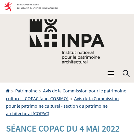
Aller
Aller
à
au
la
contenu
navigation
Menu
R
princip
Accueil
>
>
Patrimoine
Avis de la Commission pour le patrimoine
>
culturel - COPAC (anc. COSIMO)
Avis de la Commission
pour le patrimoine culturel - section du patrimoine
architectural (COPAC)
SÉANCE COPAC DU 4 MAI 2022