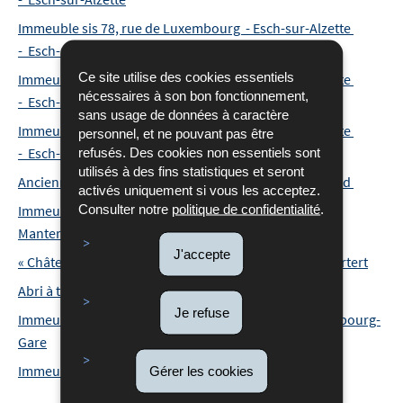
Immeuble sis 78, rue de Luxembourg - Esch-sur-Alzette
- Esch-sur-Alzette
Ce site utilise des cookies essentiels
Immeuble sis 80, rue de Luxembourg - Esch-sur-Alzette
nécessaires à son bon fonctionnement,
- Esch-sur-Alzette
sans usage de données à caractère
Immeuble sis 82, rue de Luxembourg - Esch-sur-Alzette
personnel, et ne pouvant pas être
refusés. Des cookies non essentiels sont
- Esch-sur-Alzette
utilisés à des fins statistiques et seront
Ancienne ferme sise 20, Am Duerf - Heffingen - Reuland
activés uniquement si vous les acceptez.
Consulter notre
politique de confidentialité
.
Immeubles de l’ancien moulin Fell sis 3, Millewee -
Manternach - Manternach
J'accepte
« Château de Mertert » sis 1, rue du Parc - Mertert - Mertert
Abri à turbines et canal - Consdorf - Consdorf
Je refuse
Immeuble sis 1, rue d'Epernay - Luxembourg - Luxembourg-
Gare
Immeuble sis 9, rue de la Paix - Pétange - Pétange
Gérer les cookies