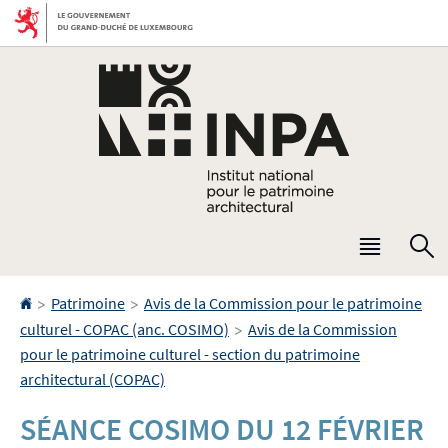
Aller
Aller
à
au
la
contenu
navigation
Menu
R
princip
Accueil
>
>
Patrimoine
Avis de la Commission pour le patrimoine
>
culturel - COPAC (anc. COSIMO)
Avis de la Commission
pour le patrimoine culturel - section du patrimoine
architectural (COPAC)
SÉANCE COSIMO DU 12 FÉVRIER