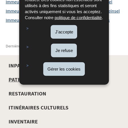
Immeuble - Walferdange - Bereldange - 57, rue de Bridel
utilisés à des fins statistiques et seront
Immeubles - Walferdange - Bereldange - 7-9, rue de Steinsel
activés uniquement si vous les acceptez.
Consulter notre
politique de confidentialité
.
Immeuble - Wincrange - Doennange - 28, Haaptstrooss
J'accepte
Dernière mise à jour
04/03/2021
Je refuse
INPA
Gérer les cookies
MENU
PATRIMOINE
DE
RESTAURATION
NAVIGATION
ITINÉRAIRES CULTURELS
INVENTAIRE