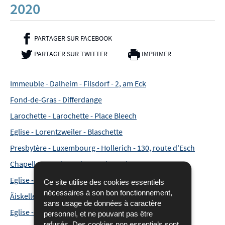
2020
PARTAGER SUR FACEBOOK
- NOUVELLE FENÊTRE
PARTAGER SUR TWITTER
- NOUVELLE FENÊTRE
IMPRIMER
Immeuble - Dalheim - Filsdorf - 2, am Eck
Fond-de-Gras - Differdange
Larochette - Larochette - Place Bleech
Eglise - Lorentzweiler - Blaschette
Presbytère - Luxembourg - Hollerich - 130, route d'Esch
Chapelle - Rambrouch - Rambrouch
Eglise - Rambrouch - Rambrouch
Ce site utilise des cookies essentiels
nécessaires à son bon fonctionnement,
Äiskeller - Redange-sur-Attert - Redange-sur-Attert
sans usage de données à caractère
Eglise - Sanem - Sanem
personnel, et ne pouvant pas être
refusés. Des cookies non essentiels sont