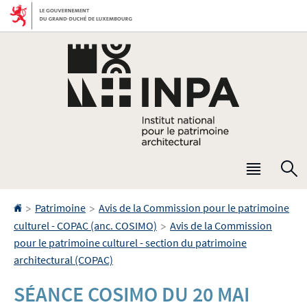
Aller
Aller
à
au
la
contenu
navigation
Menu
R
princip
Accueil
>
>
Patrimoine
Avis de la Commission pour le patrimoine
>
culturel - COPAC (anc. COSIMO)
Avis de la Commission
pour le patrimoine culturel - section du patrimoine
architectural (COPAC)
SÉANCE COSIMO DU 20 MAI