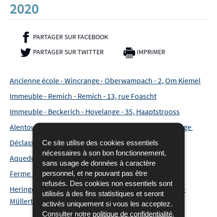
2020
PARTAGER SUR FACEBOOK
- NOUVELLE FENÊTRE
PARTAGER SUR TWITTER
- NOUVELLE FENÊTRE
IMPRIMER
Ancienne école - Wincrange - Oberwampach - 2, Om Kiemel
Immeuble - Remich - Remich - 13, rue Foascht
Immeuble - Beckerich - Hovelange - 35, Haaptstrooss
Alentours du château de Birtrange - Schieren - Birtrange
Déclassement voitures Wegmann
Ce site utilise des cookies essentiels
nécessaires à son bon fonctionnement,
Aqueduc - Manternach
sans usage de données à caractère
Ferme - Wincrange - Niederwampach - 3+7, A Beetel
personnel, et ne pouvant pas être
refusés. Des cookies non essentiels sont
Heringerbësch et vestiges Heringerbuerg - Waldbillig -
utilisés à des fins statistiques et seront
Müllerthal
activés uniquement si vous les acceptez.
Consulter notre
politique de confidentialité
.