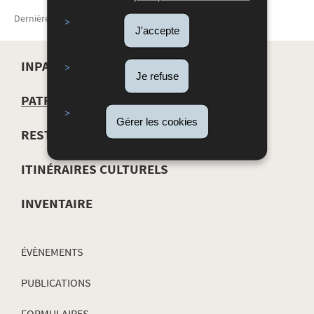
Dernière mise à jour
27/10/2021
J'accepte
INPA
Je refuse
MENU
PATRIMOINE
Gérer les cookies
DE
RESTAURATION
NAVIGATION
ITINÉRAIRES CULTURELS
INVENTAIRE
ÉVÈNEMENTS
PUBLICATIONS
FORMULAIRES