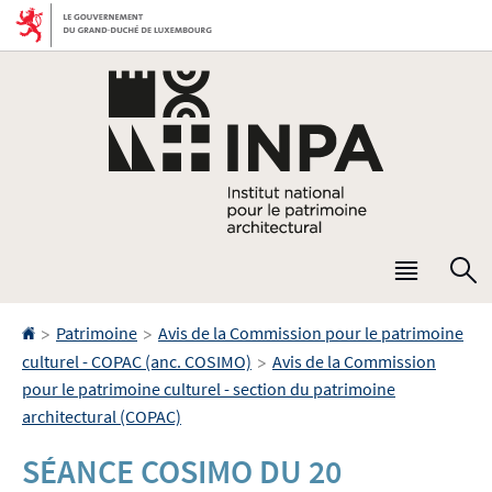
Aller
Aller
à
au
la
contenu
navigation
Menu
R
princip
Accueil
>
>
Patrimoine
Avis de la Commission pour le patrimoine
>
culturel - COPAC (anc. COSIMO)
Avis de la Commission
pour le patrimoine culturel - section du patrimoine
architectural (COPAC)
SÉANCE COSIMO DU 20