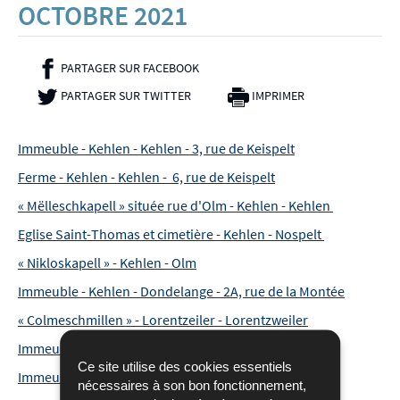
OCTOBRE 2021
PARTAGER SUR FACEBOOK
- NOUVELLE FENÊTRE
PARTAGER SUR TWITTER
- NOUVELLE FENÊTRE
IMPRIMER
Immeuble - Kehlen - Kehlen - 3, rue de Keispelt
Ferme - Kehlen - Kehlen - 6, rue de Keispelt
« Mëlleschkapell » située rue d'Olm - Kehlen - Kehlen
Eglise Saint-Thomas et cimetière - Kehlen - Nospelt
« Nikloskapell » - Kehlen - Olm
Immeuble - Kehlen - Dondelange - 2A, rue de la Montée
« Colmeschmillen » - Lorentzeiler - Lorentzweiler
Immeuble - Lintgen - Lintgen - 8, rue de l'Eglise
Ce site utilise des cookies essentiels
Immeuble - Kehlen - Kehlen - 7, rue du Kiem
nécessaires à son bon fonctionnement,