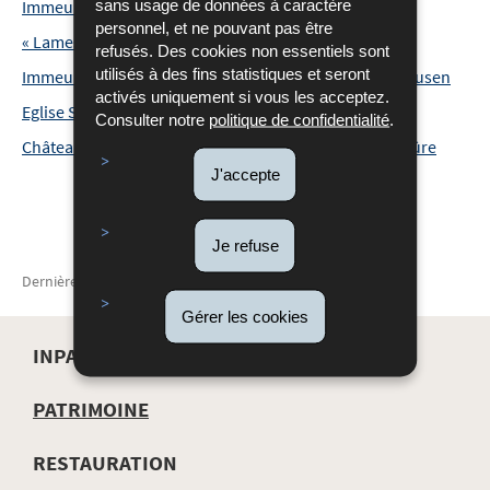
sans usage de données à caractère
Immeuble - Remich - Remich - 19, route de Mondorf
personnel, et ne pouvant pas être
« Lameschmillen » - Mondercange - Bergem
refusés. Des cookies non essentiels sont
utilisés à des fins statistiques et seront
Immeuble - Luxembourg - Clausen - 11, Montée de Clausen
activés uniquement si vous les acceptez.
Eglise Saint-André - Frisange - Aspelt
Consulter notre
politique de confidentialité
.
Château d’Esch-sur-Sûre - Esch-sur-Sûre - Esch-sur-Sûre
J'accepte
Je refuse
Dernière mise à jour
17/02/2022
Gérer les cookies
INPA
MENU
PATRIMOINE
DE
RESTAURATION