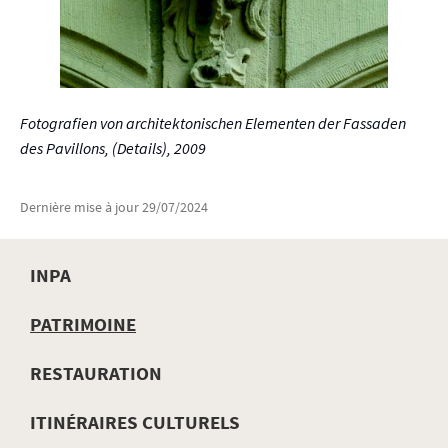
Fotografien von architektonischen Elementen der Fassaden
des Pavillons, (Details), 2009
Dernière mise à jour
29/07/2024
INPA
MENU
PATRIMOINE
DE
RESTAURATION
NAVIGATION
ITINÉRAIRES CULTURELS