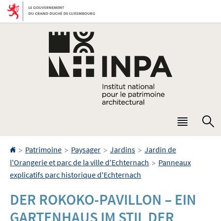
Aller
Aller
à
au
la
contenu
navigation
Menu
R
princip
Accueil
>
>
>
>
Patrimoine
Paysager
Jardins
Jardin de
>
l'Orangerie et parc de la ville d'Echternach
Panneaux
explicatifs parc historique d'Echternach
DER ROKOKO-PAVILLON – EIN
GARTENHAUS IM STIL DER