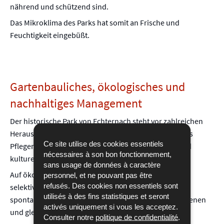
nährend und schützend sind.
Das Mikroklima des Parks hat somit an Frische und
Feuchtigkeit eingebüßt.
Gartenbauliches, ökologisches und
nachhaltiges Management
Der historische Park von Echternach steht vor zahlreichen
Herausforderungen im Hinblick auf das Bewahren, das
Ce site utilise des cookies essentiels
Pflegen und das Weiterreichen dieses natürlichen und
nécessaires à son bon fonctionnement,
kulturellen Erbes an künftige Generationen.
sans usage de données à caractère
Auf ökologischer Ebene werden heute gezieltere und
personnel, et ne pouvant pas être
refusés. Des cookies non essentiels sont
selektivere Pflegeeingriffe durchgeführt, die einer
utilisés à des fins statistiques et seront
spontanen und natürlichen Regeneration der Flora dienen
activés uniquement si vous les acceptez.
und gleichzeitig die Artenvielfalt der Fauna fördern.
Consulter notre
politique de confidentialité
.