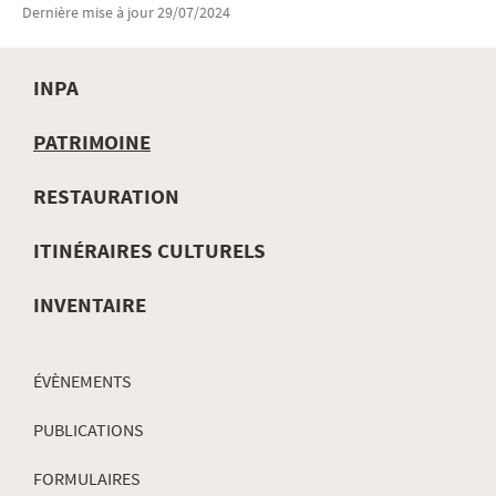
Dernière mise à jour
29/07/2024
INPA
MENU
PATRIMOINE
DE
RESTAURATION
NAVIGATION
ITINÉRAIRES CULTURELS
INVENTAIRE
ÉVÈNEMENTS
PUBLICATIONS
FORMULAIRES