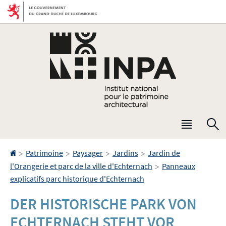
Aller
Aller
à
au
la
contenu
navigation
Menu
R
princip
Accueil
>
>
>
>
Patrimoine
Paysager
Jardins
Jardin de
>
l'Orangerie et parc de la ville d'Echternach
Panneaux
explicatifs parc historique d'Echternach
DER HISTORISCHE PARK VON
ECHTERNACH STEHT VOR