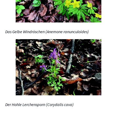
Das Gelbe Windröschen (Anemone ranunculoides)
Der Hohle Lerchensporn (Corydalis cava)