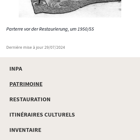
Parterre vor der Restaurierung, um 1950/55
Dernière mise à jour
29/07/2024
INPA
MENU
PATRIMOINE
DE
RESTAURATION
NAVIGATION
ITINÉRAIRES CULTURELS
INVENTAIRE