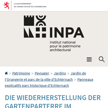
Aller
Aller
à
au
la
contenu
navigation
Menu
R
princip
Accueil
>
>
>
>
Patrimoine
Paysager
Jardins
Jardin de
>
l'Orangerie et parc de la ville d'Echternach
Panneaux
explicatifs parc historique d'Echternach
DIE WIEDERHERSTELLUNG DER
GARTENPARTERRE IM