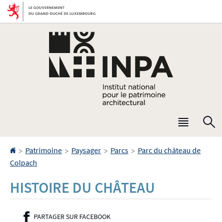
Aller
Aller
à
au
la
contenu
navigation
Menu
R
princip
Accueil
>
>
>
>
Patrimoine
Paysager
Parcs
Parc du château de
Colpach
HISTOIRE DU CHÂTEAU
PARTAGER SUR FACEBOOK
- NOUVELLE FENÊTRE