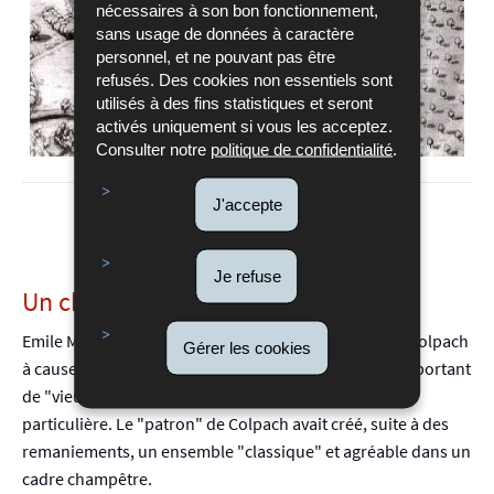
nécessaires à son bon fonctionnement,
sans usage de données à caractère
personnel, et ne pouvant pas être
refusés. Des cookies non essentiels sont
utilisés à des fins statistiques et seront
activés uniquement si vous les acceptez.
Consulter notre
politique de confidentialité
.
J'accepte
Château de Colpach, Octave Van Rysselberghe, 1926
Je refuse
Un château d'industriel (1917-1947)
Emile Mayrisch avait sans doute choisi le château de Colpach
Gérer les cookies
à cause du caractère rural du site et du patrimoine important
de "vieux arbres", auxquels il vouait une admiration
particulière. Le "patron" de Colpach avait créé, suite à des
remaniements, un ensemble "classique" et agréable dans un
cadre champêtre.