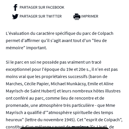
PARTAGER SUR FACEBOOK
- NOUVELLE FENÊTRE
PARTAGER SUR TWITTER
- NOUVELLE FENÊTRE
IMPRIMER
L'évaluation du caractère spécifique du parc de Colpach
permet d'affirmer qu'il s'agit avant tout d'un "lieu de
mémoire" important.
Si le parc en soi ne possède pas vraiment un tracé
exceptionnel pour l'époque du 19e et 20e s., il n'en est pas
moins vrai que les propriétaires successifs (baron de
Marches, Cécile Papier, Michael Munkácsy, Emile et Aline
Mayrisch-de Saint Hubert) et leurs nombreux hôtes illustres
ont conféré au parc, comme lieu de rencontre et de
promenade, une atmosphère très particulière - que Mme
Mayrisch a qualifié d'"atmosphère spirituelle des temps
heureux" (lettre du novembre 1945). Cet "esprit de Colpach",
constitué d'un mélange savant de
musique
(Fr. Liszt), de