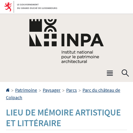
Aller
Aller
à
au
la
contenu
navigation
Menu
R
princip
Accueil
>
>
>
>
Patrimoine
Paysager
Parcs
Parc du château de
Colpach
LIEU DE MÉMOIRE ARTISTIQUE
ET LITTÉRAIRE