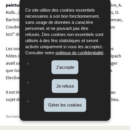
peinture
(M. Munkácsy), de
littérature
(A. Gide, J. Rivière, A.
Ce site utilise des cookies essentiels
Kolb...), de
sculpture
(Despiau), d'
architecture
(S. Weis, O.
nécessaires à son bon fonctionnement,
Bartning, O. van Rysselberghe) et de
politique
(W. Rathenau,
sans usage de données à caractère
Coudenhove-Kalergi), est en partie tributaire du "genius
personnel, et ne pouvant pas être
loci" du parc.
refusés. Des cookies non essentiels sont
utilisés à des fins statistiques et seront
activés uniquement si vous les acceptez.
Les nombreuses évocations du parc dans les lettres des
Consulter notre
politique de confidentialité
.
hôtes de Colpach semblent indiquer que le parc de Colpach
avait une personnalité propre, à l'image du parc paysager
J'accepte
que Goethe a mis en scène dans le roman "Les affinités
Electives"" (Die Wahlverwandschaften)
Je refuse
Il est important d'analyser ces témoignages subjectifs au
sujet du parc pour évaluer l'atmosphère singulière du lieu.
Gérer les cookies
Dernière mise à jour