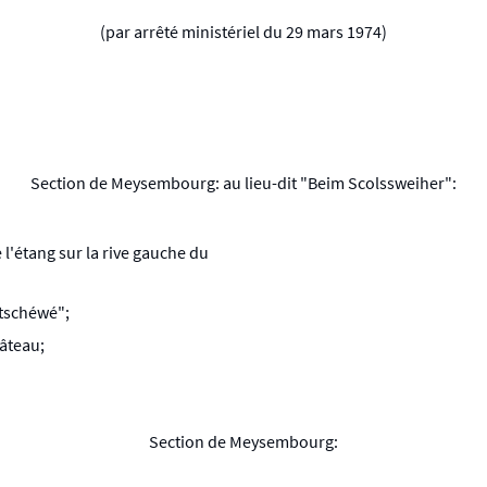
(par arrêté ministériel du 29 mars 1974)
Section de Meysembourg: au lieu-dit "Beim Scolssweiher":
 l'étang sur la rive gauche du
utschéwé";
âteau;
Section de Meysembourg: