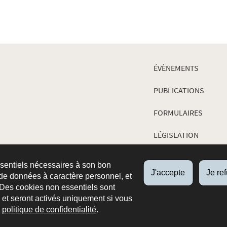
ÉVÈNEMENTS
PUBLICATIONS
FORMULAIRES
LÉGISLATION
JURISPRUDENCE
ssentiels nécessaires à son bon
J'accepte
Je re
de données à caractère personnel, et
 Des cookies non essentiels sont
es et seront activés uniquement si vous
e
politique de confidentialité
.
ropos du site
Aspects légaux