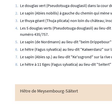
Le douglas vert (Pseudotsuga douglasii) dans la cour d
Le sapin (Abies nobilis) à gauche du chemin qui mène v
Le thuya géant (Thuja plicata) non loin du château; ins
Les 5 douglas verts (Pseudotsuga douglasii) au lieu-dit
numéro 435/757.
Le sapin (de Nordmann) au lieu-dit "beim Drippebour" 
Le hêtre (Fagus sylvatica) au lieu-dit "Kalwerdanz" sur
Le sapin (Abies sp.) au lieu-dit "Ke'ssgrond" sur la riv
Le hêtre à 11 tiges (Fagus sylvatica) au lieu-dit "Seiter
Hêtre de Meysembourg-Säitert