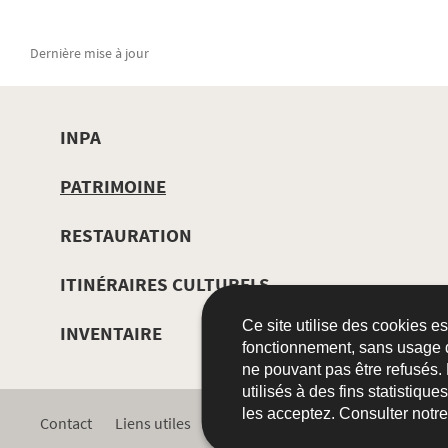
Dernière mise à jour
INPA
MENU
PATRIMOINE
DE
RESTAURATION
NAVIGATION
ITINÉRAIRES CULTURELS
Ce site utilise des cookies e
INVENTAIRE
fonctionnement, sans usage 
ne pouvant pas être refusés.
utilisés à des fins statistiqu
les acceptez. Consulter notr
Contact
Liens utiles
Plan du site
Accessibilité
A p