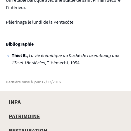
Un retable baroque avec une statue de saint Pirmin décore
l’intérieur.
Pèlerinage le lundi de la Pentecôte
Bibliographie
Thiel B
.,
La vie érémitique au Duché de Luxembourg aux
17e et 18e siècles
, T’Hémecht, 1954.
Dernière mise à jour
12/12/2016
INPA
MENU
PATRIMOINE
DE
RESTAURATION