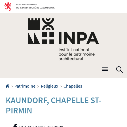
Aller
Aller
à
au
la
contenu
navigation
Menu
R
princip
Accueil
>
>
>
Patrimoine
Religieux
Chapelles
KAUNDORF, CHAPELLE ST-
PIRMIN
PARTAGER SUR FACEBOOK
- NOUVELLE FENÊTRE