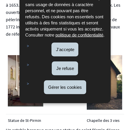
sans usage de données à caractère
à 1653. L’accès est précédé d’un porche assez spacieux. Les
personnel, et ne pouvant pas être
ouvertures situées de part et d’autre permettaient aux
refusés. Des cookies non essentiels sont
pèlerins de déposer leurs offrandes en nature. La date de
utilisés à des fins statistiques et seront
1772 inscrite sur la clef du portail se rapporte à des travaux
activés uniquement si vous les acceptez.
de réfection.
Consulter notre
politique de confidentialité
.
J'accepte
Je refuse
Gérer les cookies
Statue de St-Pirmin
Chapelle des 3 vies