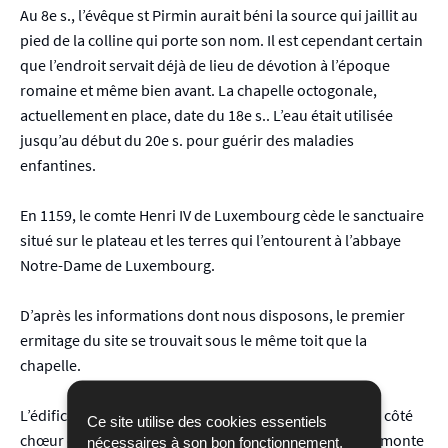
Au 8e s., l’évêque st Pirmin aurait béni la source qui jaillit au
pied de la colline qui porte son nom. Il est cependant certain
que l’endroit servait déjà de lieu de dévotion à l’époque
romaine et même bien avant. La chapelle octogonale,
actuellement en place, date du 18e s.. L’eau était utilisée
jusqu’au début du 20e s. pour guérir des maladies
enfantines.
En 1159, le comte Henri IV de Luxembourg cède le sanctuaire
situé sur le plateau et les terres qui l’entourent à l’abbaye
Notre-Dame de Luxembourg.
D’après les informations dont nous disposons, le premier
ermitage du site se trouvait sous le même toit que la
chapelle.
L’édifice actuel, construit sur plan rectangulaire fermé côté
Ce site utilise des cookies essentiels
chœur et côté entrée par trois côtés d’un octogone, remonte
nécessaires à son bon fonctionnement,