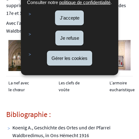
Consulter notre
politique de confidentialité
.
supprimés. Statues baroques. Monuments funéraires des
17e et 18e s..
J'accepte
Avec l’ancien cimetière qui l’entoure, l’église de
Waldbredimus constitue un site remarquable.
Je refuse
Gérer les cookies
La nef avec
Les clefs de
L’armoire
le chœur
voûte
eucharistique
Bibliographie :
Koenig A., Geschichte des Ortes und der Pfarrei
Waldbredimus, in Ons Hémecht 1916