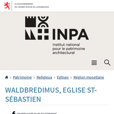
Aller
Aller
à
au
la
contenu
navigation
Menu
R
princip
Accueil
>
>
>
>
Patrimoine
Religieux
Eglises
Région mosellane
WALDBREDIMUS, EGLISE ST-
SÉBASTIEN
PARTAGER SUR FACEBOOK
- NOUVELLE FENÊTRE