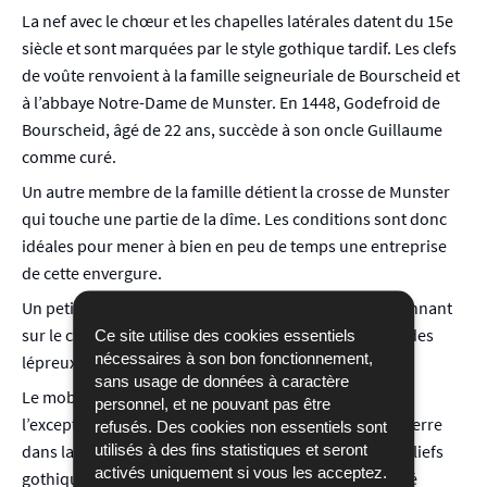
La nef avec le chœur et les chapelles latérales datent du 15e
siècle et sont marquées par le style gothique tardif. Les clefs
de voûte renvoient à la famille seigneuriale de Bourscheid et
à l’abbaye Notre-Dame de Munster. En 1448, Godefroid de
Bourscheid, âgé de 22 ans, succède à son oncle Guillaume
comme curé.
Un autre membre de la famille détient la crosse de Munster
qui touche une partie de la dîme. Les conditions sont donc
idéales pour mener à bien en peu de temps une entreprise
de cette envergure.
Un petit logis aménagé au-dessus de la sacristie et donnant
sur le chœur a probablement servi d’habitation pour des
Ce site utilise des cookies essentiels
nécessaires à son bon fonctionnement,
lépreux.
sans usage de données à caractère
Le mobilier de l’époque de construction a disparu à
personnel, et ne pouvant pas être
l’exception de l’armoire eucharistique. Une croix en pierre
refusés. Des cookies non essentiels sont
utilisés à des fins statistiques et seront
dans la chapelle latérale gauche date de 1458. Deux reliefs
activés uniquement si vous les acceptez.
gothiques (copies) proviennent de retables qui ont été