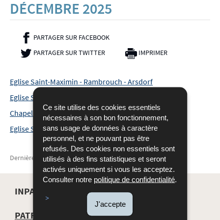
DÉCEMBRE 2025
PARTAGER SUR FACEBOOK
- NOUVELLE FENÊTRE
PARTAGER SUR TWITTER
- NOUVELLE FENÊTRE
IMPRIMER
Eglise Saint-Maximin - Rambrouch - Arsdorf
Eglise Saint-Michel - Vichten - Vichten
Ce site utilise des cookies essentiels
Chapelle Saint-Christophe - Wincrange - Allerborn
nécessaires à son bon fonctionnement,
sans usage de données à caractère
Eglise Saint-Blaise - Wincrange - Crendal
personnel, et ne pouvant pas être
refusés. Des cookies non essentiels sont
Dernière mise à jour
29/01/2026
utilisés à des fins statistiques et seront
activés uniquement si vous les acceptez.
Consulter notre
politique de confidentialité
.
INPA
J'accepte
MENU
PATRIMOINE