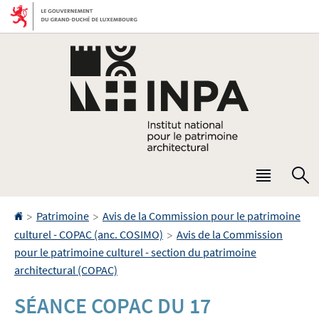
Aller
Aller
à
au
la
contenu
navigation
Menu
R
princip
Accueil
>
>
Patrimoine
Avis de la Commission pour le patrimoine
>
culturel - COPAC (anc. COSIMO)
Avis de la Commission
pour le patrimoine culturel - section du patrimoine
architectural (COPAC)
SÉANCE COPAC DU 17