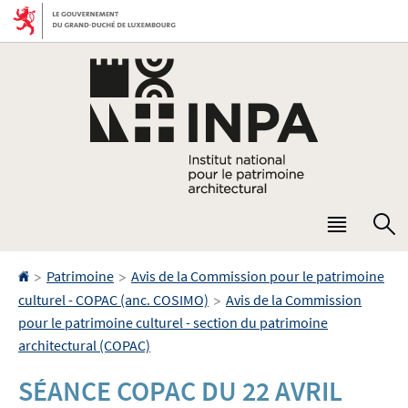
Aller
Aller
à
au
la
contenu
navigation
Menu
R
princip
Accueil
>
>
Patrimoine
Avis de la Commission pour le patrimoine
>
culturel - COPAC (anc. COSIMO)
Avis de la Commission
pour le patrimoine culturel - section du patrimoine
architectural (COPAC)
SÉANCE COPAC DU 22 AVRIL