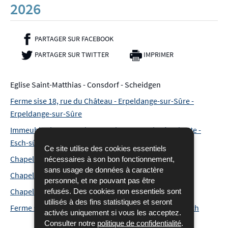
2026
PARTAGER SUR FACEBOOK
- NOUVELLE FENÊTRE
PARTAGER SUR TWITTER
- NOUVELLE FENÊTRE
IMPRIMER
Eglise Saint-Matthias - Consdorf - Scheidgen
Ferme sise 18, rue du Château - Erpeldange-sur-Sûre -
Erpeldange-sur-Sûre
Immeuble sis 79, rue de Luxembourg - Esch-sûr-Alzette -
Esch-sûr-Alzette
Ce site utilise des cookies essentiels
Chapelle Saint-Valentin - Goesdorf - Bockholtz
nécessaires à son bon fonctionnement,
sans usage de données à caractère
Chapelle Sainte-Lucie - Goesdorf - Nocher
personnel, et ne pouvant pas être
refusés. Des cookies non essentiels sont
Chapelle des Trois Vierges - Luxembourg - Grund
utilisés à des fins statistiques et seront
Ferme sise 1, Kitzebuerhaff - Vallée e l'Ernz - Medernach
activés uniquement si vous les acceptez.
Consulter notre
politique de confidentialité
.