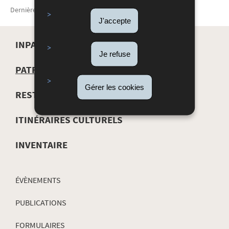
Dernière mise à jour
22/05/2026
J'accepte
INPA
Je refuse
MENU
PATRIMOINE
DE
Gérer les cookies
RESTAURATION
NAVIGATION
ITINÉRAIRES CULTURELS
INVENTAIRE
ÉVÈNEMENTS
PUBLICATIONS
FORMULAIRES