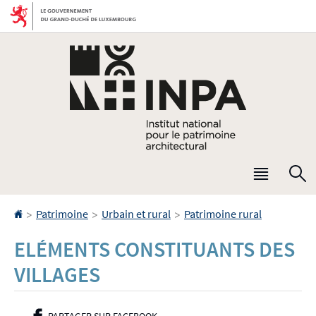
Aller
Aller
à
au
la
contenu
navigation
Menu
R
princip
Accueil
>
>
>
Patrimoine
Urbain et rural
Patrimoine rural
ELÉMENTS CONSTITUANTS DES
VILLAGES
PARTAGER SUR FACEBOOK
- NOUVELLE FENÊTRE