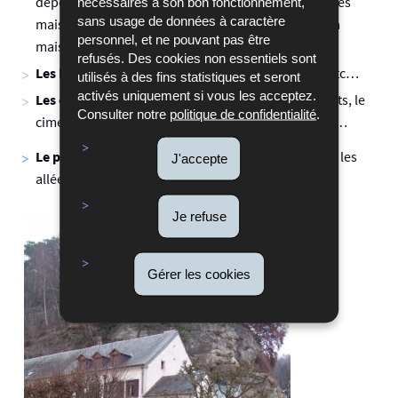
dépendances, les maisons artisanales et annexes, les
nécessaires à son bon fonctionnement,
sans usage de données à caractère
maisons de commerce, les maisons bourgeoises, la
personnel, et ne pouvant pas être
maison du curé, etc…
refusés. Des cookies non essentiels sont
Les bâtiments publics
: la mairie, l’école, l’église, etc…
utilisés à des fins statistiques et seront
activés uniquement si vous les acceptez.
Les équipements publics
: les ponts, les monuments, le
Consulter notre
politique de confidentialité
.
cimetière, le lavoir, le puits, la fontaine, la gare, etc…
Le paysage :
La végétation du paysage, les parcs et les
J'accepte
allées, les arbres, le gué ou les ruisseaux, etc…
Je refuse
Gérer les cookies