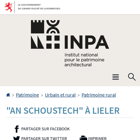
Aller
Aller
à
au
la
contenu
navigation
Menu
R
princip
Accueil
>
>
>
Patrimoine
Urbain et rural
Patrimoine rural
"AN SCHOUSTECH" À LIELER
PARTAGER SUR FACEBOOK
- NOUVELLE FENÊTRE
PARTAGER SUR TWITTER
- NOUVELLE FENÊTRE
IMPRIMER