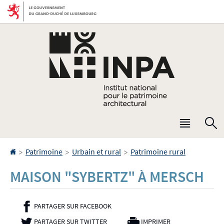
Aller
Aller
à
au
la
contenu
navigation
Menu
R
princip
Accueil
>
>
>
Patrimoine
Urbain et rural
Patrimoine rural
MAISON "SYBERTZ" À MERSCH
PARTAGER SUR FACEBOOK
- NOUVELLE FENÊTRE
PARTAGER SUR TWITTER
- NOUVELLE FENÊTRE
IMPRIMER