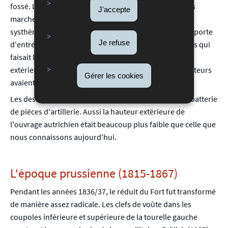
fossé. Le niveau du sas d'entrée se trouvait à quelques
J'accepte
marches au-dessus du niveau de la galerie d'accès au
systhème des contre-mines. A droite et à gauche de la porte
Je refuse
d'entrée partait par un escalier le circuit des casemates qui
faisait le tour complet du réduit en longeant ses murs
extérieurs. A côté des embrasures à fusils les constructeurs
Gérer les cookies
avaient prévu dix casemates à canons.
Les dessus du réduit ne permettaient pas de mise en batterie
de pièces d'artillerie. Aussi la hauteur extérieure de
l'ouvrage autrichien était beaucoup plus faible que celle que
nous connaissons aujourd'hui.
L'époque prussienne (1815-1867)
Pendant les années 1836/37, le réduit du Fort fut transformé
de manière assez radicale. Les clefs de voûte dans les
coupoles inférieure et supérieure de la tourelle gauche