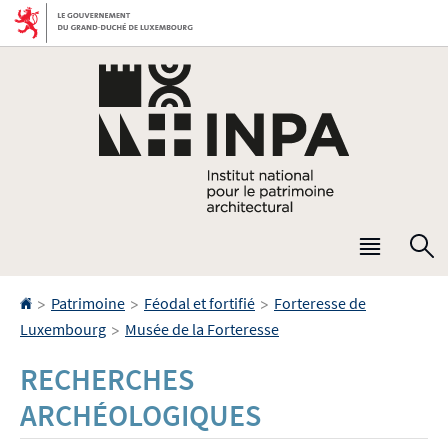
Aller
Aller
à
au
la
contenu
navigation
Menu
R
princip
Accueil
>
>
>
Patrimoine
Féodal et fortifié
Forteresse de
>
Luxembourg
Musée de la Forteresse
RECHERCHES
ARCHÉOLOGIQUES