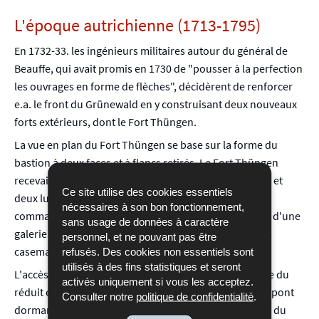
L'époque autrichienne (1713-1795)
En 1732-33. les ingénieurs militaires autour du général de
Beauffe, qui avait promis en 1730 de "pousser à la perfection
les ouvrages en forme de flèches", décidèrent de renforcer
e.a. le front du Grünewald en y construisant deux nouveaux
forts extérieurs, dont le Fort Thüngen.
La vue en plan du Fort Thüngen se base sur la forme du
bastion à deux faces et à flancs retirés. Le Fort Thüngen
recevait une puissante enveloppe avec fossé extérieur et
Ce site utilise des cookies essentiels
deux lunettes qui flanquaient le chemin couvert et
nécessaires à son bon fonctionnement,
commandaient le glacis extérieur. Le réduit fut équipé d'une
sans usage de données à caractère
galerie souterraine qui pouvait abriter 10 canons sous
personnel, et ne pouvant pas être
casemate.
refusés. Des cookies non essentiels sont
utilisés à des fins statistiques et seront
L'accès vers l'intérieur se trouvait au milieu de la gorge du
activés uniquement si vous les acceptez.
réduit et était protégé par deux tourelles latérales. Un pont
Consulter notre
politique de confidentialité
.
dormant en bois avec pont-levis permettait le passage du