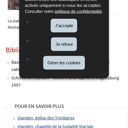
activés uniquement si vous les acceptez.
Consulter notre
politique de confidentialité
.
La statue de st
La nef
J'accepte
Nicolas
Je refuse
Bibliographie :
Bassing P., Vianden in seinen Kirchen, Kapellen und
Gérer les cookies
sakralen Kunstschätzen, Luxemburg 1983
Schmitt M., Vianden - Kirchen und Kapellen, Regensburg
1997
POUR EN SAVOIR PLUS
Vianden, église des Trinitaires
Vianden, chapelle de la Sodalité Mariale