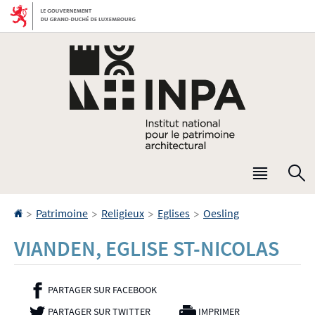
Aller
Aller
à
au
la
contenu
navigation
Menu
R
princip
Accueil
>
>
>
>
Patrimoine
Religieux
Eglises
Oesling
VIANDEN, EGLISE ST-NICOLAS
PARTAGER SUR FACEBOOK
- NOUVELLE FENÊTRE
PARTAGER SUR TWITTER
- NOUVELLE FENÊTRE
IMPRIMER